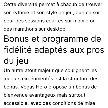
Cette diversité permet à chacun de trouver
son rythme et son style de jeu, que ce soit
pour des sessions courtes sur mobile ou
des marathons sur desktop.
Bonus et programme de
fidélité adaptés aux pros
du jeu
Un autre atout majeur que soulignent les
joueurs expérimentés est la structure des
bonus. Vegas Hero propose un bonus de
bienvenue avantageux mais surtout
accessible, avec des conditions de mise