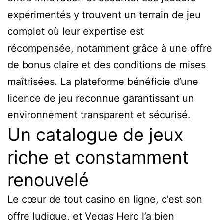
expérimentés y trouvent un terrain de jeu
complet où leur expertise est
récompensée, notamment grâce à une offre
de bonus claire et des conditions de mises
maîtrisées. La plateforme bénéficie d’une
licence de jeu reconnue garantissant un
environnement transparent et sécurisé.
Un catalogue de jeux
riche et constamment
renouvelé
Le cœur de tout casino en ligne, c’est son
offre ludique, et Vegas Hero l’a bien