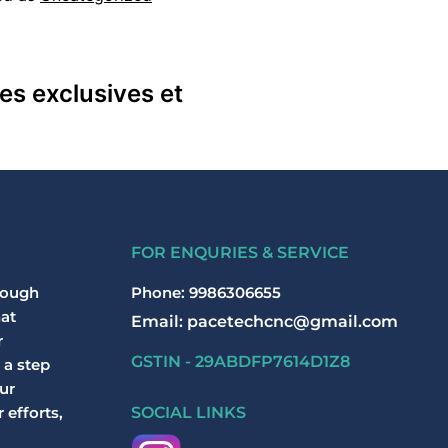
es exclusives et
FOR ENQURIES & SERVICE
rough
Phone: 9986306655
hat
Email: pacetechcnc@gmail.com
r
GSTIN - 29ABDFP7614D1Z8
 a step
ur
 efforts,
SOCIAL LINKS