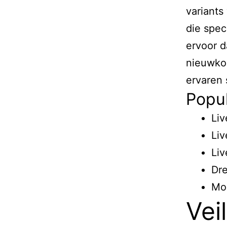
variants
die spec
ervoor d
nieuwkom
ervaren 
Popul
Liv
Liv
Liv
Dr
Mo
Vei