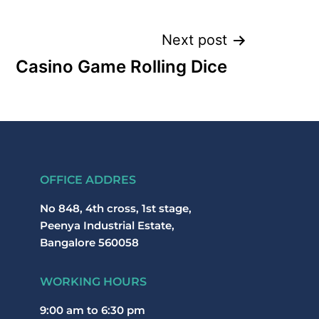
Next post
Casino Game Rolling Dice
OFFICE ADDRES
No 848, 4th cross, 1st stage,
Peenya Industrial Estate,
Bangalore 560058
WORKING HOURS
9:00 am to 6:30 pm