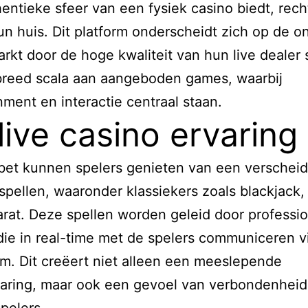
entieke sfeer van een fysiek casino biedt, rech
un huis. Dit platform onderscheidt zich op de on
rkt door de hoge kwaliteit van hun live dealer 
breed scala aan aangeboden games, waarbij
nment en interactie centraal staan.
live casino ervaring
bet kunnen spelers genieten van een verschei
 spellen, waaronder klassiekers zoals blackjack,
rat. Deze spellen worden geleid door professi
die in real-time met de spelers communiceren v
am. Dit creëert niet alleen een meeslepende
varing, maar ook een gevoel van verbondenhei