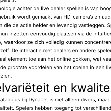
pelers.
ologie achter de live dealer spellen is van hoo
gebruik wordt gemaakt van HD-camera’s en aud
 die de actie helder en levendig vastleggen. S
un inzetten eenvoudig plaatsen via de intuïtie
e, waardoor ze zich volledig kunnen concentre
 zelf. De interactie met dealers en andere spele
aal element toe aan het online gokken, wat vaa
de grootste voordelen van het spelen in een li
zien.
lvariëteit en kwalite
atalogus bij Dynabet is niet alleen divers, maar
liteit. Spelers hebben toegang tot verschillen