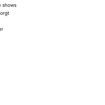
me shows
zorgt
er