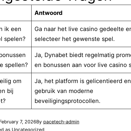
Antwoord
n ik een
Ga naar het live casino gedeelte e
el spelen?
selecteer het gewenste spel.
 bonussen
Ja, Dynabet biedt regelmatig prom
ve spellen?
en bonussen aan voor live casino s
veilig om
Ja, het platform is gelicentieerd e
en bij
gebruik van moderne
t?
beveiligingsprotocollen.
February 7, 2026
By
pacetech-admin
ed as
Uncategorized