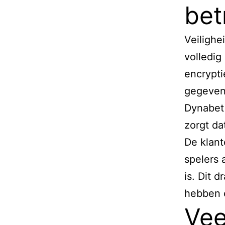
bet
Veilighei
volledig
encrypti
gegeven
Dynabet 
zorgt da
De klant
spelers 
is. Dit 
hebben e
Vee