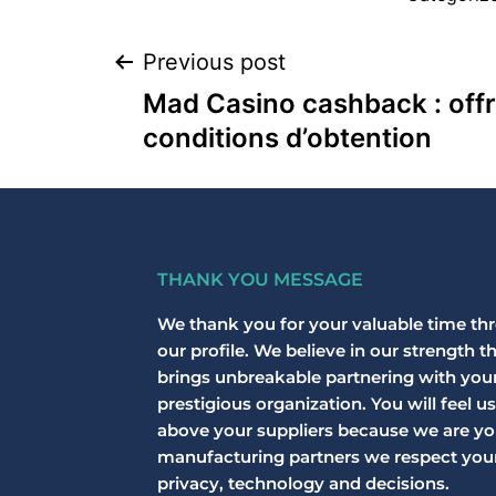
Previous post
Mad Casino cashback : offr
conditions d’obtention
THANK YOU MESSAGE
We thank you for your valuable time th
our profile. We believe in our strength t
brings unbreakable partnering with you
prestigious organization. You will feel us
above your suppliers because we are yo
manufacturing partners we respect your
privacy, technology and decisions.