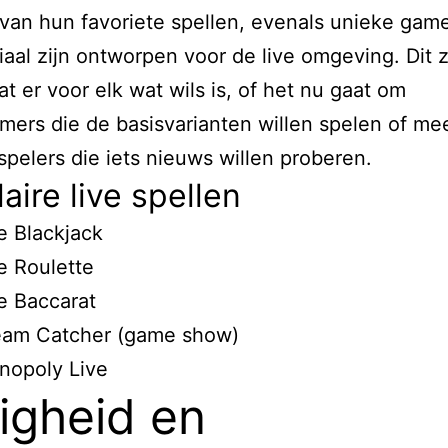
 van hun favoriete spellen, evenals unieke ga
iaal zijn ontworpen voor de live omgeving. Dit 
at er voor elk wat wils is, of het nu gaat om
ers die de basisvarianten willen spelen of me
spelers die iets nieuws willen proberen.
aire live spellen
e Blackjack
e Roulette
e Baccarat
eam Catcher (game show)
nopoly Live
ligheid en