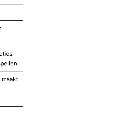
n
oties
pellen.
n maakt