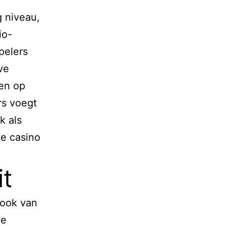
g niveau,
io-
pelers
ve
ren op
rs voegt
k als
ve casino
it
 ook van
de