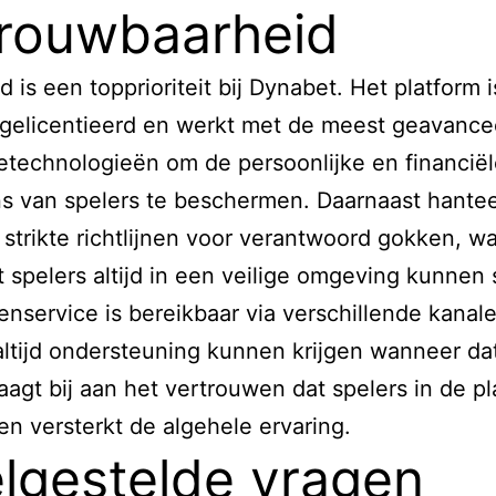
rouwbaarheid
d is een topprioriteit bij Dynabet. Het platform i
 gelicentieerd en werkt met de meest geavanc
etechnologieën om de persoonlijke en financië
s van spelers te beschermen. Daarnaast hantee
strikte richtlijnen voor verantwoord gokken, wa
t spelers altijd in een veilige omgeving kunnen 
enservice is bereikbaar via verschillende kanal
altijd ondersteuning kunnen krijgen wanneer da
draagt bij aan het vertrouwen dat spelers in de p
n versterkt de algehele ervaring.
lgestelde vragen