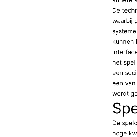
andere s
De techn
waarbij 
systemen
kunnen h
interfac
het spel
een soci
een van 
wordt ge
Spe
De spelc
hoge kwa