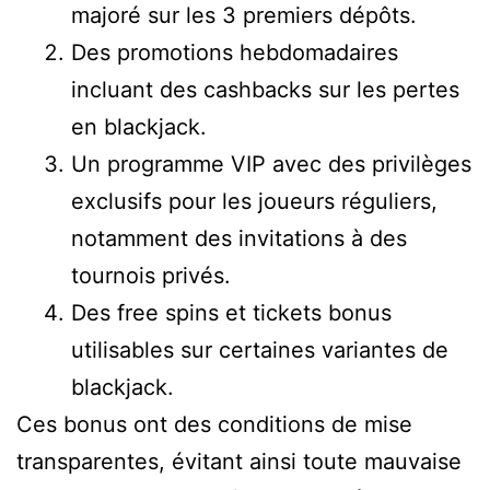
majoré sur les 3 premiers dépôts.
Des promotions hebdomadaires
incluant des cashbacks sur les pertes
en blackjack.
Un programme VIP avec des privilèges
exclusifs pour les joueurs réguliers,
notamment des invitations à des
tournois privés.
Des free spins et tickets bonus
utilisables sur certaines variantes de
blackjack.
Ces bonus ont des conditions de mise
transparentes, évitant ainsi toute mauvaise