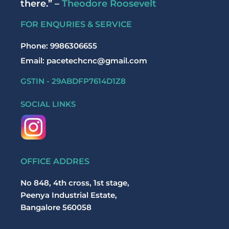
there.” –
Theodore Roosevelt
FOR ENQURIES & SERVICE
Phone: 9986306655
Email: pacetechcnc@gmail.com
GSTIN - 29ABDFP7614D1Z8
SOCIAL LINKS
OFFICE ADDRES
No 848, 4th cross, 1st stage,
Peenya Industrial Estate,
Bangalore 560058