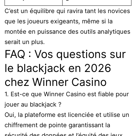
C’est un équilibre qui ravira tant les novices
que les joueurs exigeants, même si la
montée en puissance des outils analytiques
serait un plus.
FAQ : Vos questions sur
le blackjack en 2026
chez Winner Casino
1. Est-ce que Winner Casino est fiable pour
jouer au blackjack ?
Oui, la plateforme est licenciée et utilise un
chiffrement de pointe garantissant la
sécurité des données et l’équité des jeux.