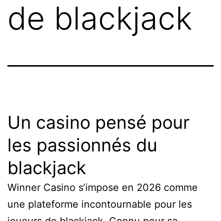
de blackjack
Un casino pensé pour
les passionnés du
blackjack
Winner Casino s’impose en 2026 comme
une plateforme incontournable pour les