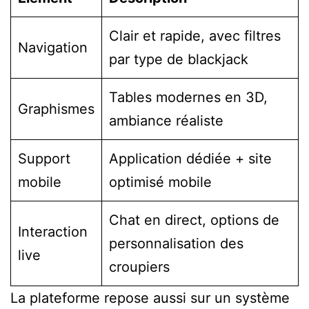
Clair et rapide, avec filtres
Navigation
par type de blackjack
Tables modernes en 3D,
Graphismes
ambiance réaliste
Support
Application dédiée + site
mobile
optimisé mobile
Chat en direct, options de
Interaction
personnalisation des
live
croupiers
La plateforme repose aussi sur un système