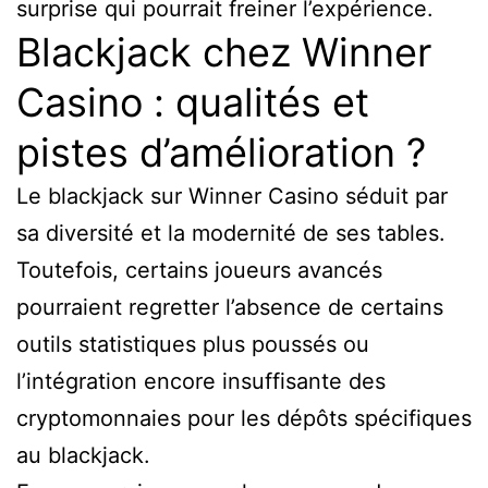
surprise qui pourrait freiner l’expérience.
Blackjack chez Winner
Casino : qualités et
pistes d’amélioration ?
Le blackjack sur Winner Casino séduit par
sa diversité et la modernité de ses tables.
Toutefois, certains joueurs avancés
pourraient regretter l’absence de certains
outils statistiques plus poussés ou
l’intégration encore insuffisante des
cryptomonnaies pour les dépôts spécifiques
au blackjack.