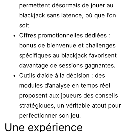
permettent désormais de jouer au
blackjack sans latence, où que l’on
soit.
Offres promotionnelles dédiées :
bonus de bienvenue et challenges
spécifiques au blackjack favorisent
davantage de sessions gagnantes.
Outils d’aide à la décision : des
modules d’analyse en temps réel
proposent aux joueurs des conseils
stratégiques, un véritable atout pour
perfectionner son jeu.
Une expérience