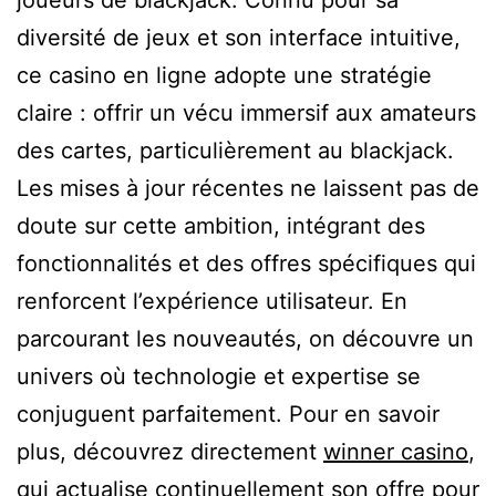
joueurs de blackjack. Connu pour sa
diversité de jeux et son interface intuitive,
ce casino en ligne adopte une stratégie
claire : offrir un vécu immersif aux amateurs
des cartes, particulièrement au blackjack.
Les mises à jour récentes ne laissent pas de
doute sur cette ambition, intégrant des
fonctionnalités et des offres spécifiques qui
renforcent l’expérience utilisateur. En
parcourant les nouveautés, on découvre un
univers où technologie et expertise se
conjuguent parfaitement. Pour en savoir
plus, découvrez directement
winner casino
,
qui actualise continuellement son offre pour