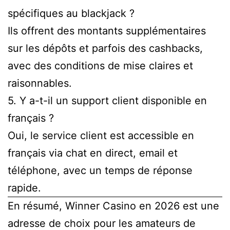
spécifiques au blackjack ?
Ils offrent des montants supplémentaires
sur les dépôts et parfois des cashbacks,
avec des conditions de mise claires et
raisonnables.
5. Y a-t-il un support client disponible en
français ?
Oui, le service client est accessible en
français via chat en direct, email et
téléphone, avec un temps de réponse
rapide.
En résumé, Winner Casino en 2026 est une
adresse de choix pour les amateurs de