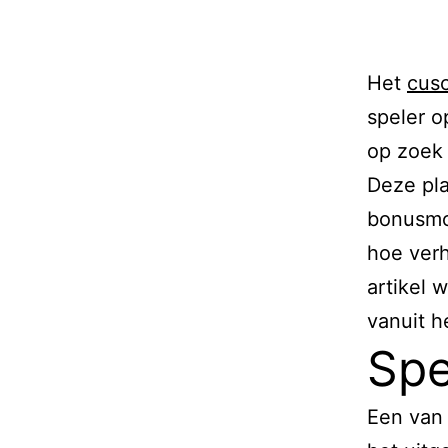
Het
cusc
speler o
op zoek 
Deze pla
bonusmo
hoe verh
artikel 
vanuit h
Spe
Een van 