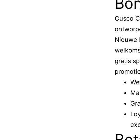
Bon
Cusco Ca
ontworp
Nieuwe l
welkoms
gratis s
promotie
Wel
Maa
Gra
Loy
ex
Bet