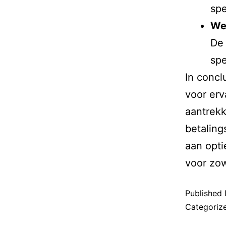
spe
Wel
De 
spe
In conc
voor erv
aantrek
betaling
aan opti
voor zow
Published
Categoriz