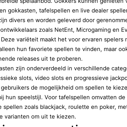
gebreide spelaanbod. Gokkers kunnen genieten 
n gokkasten, tafelspellen en live dealer spelle
zijn divers en worden geleverd door gerenomm
ontwikkelaars zoals NetEnt, Microgaming en Ev
Deze variëteit maakt het voor ervaren spelers 
alleen hun favoriete spellen te vinden, maar o
ende releases uit te proberen.
sten zijn onderverdeeld in verschillende categ
assieke slots, video slots en progressieve jackpo
 gebruikers de mogelijkheid om spellen te kiez
ij hun speelstijl. Voor tafelspellen omvatten de
e spellen zoals blackjack, roulette en poker, me
 varianten om uit te kiezen.